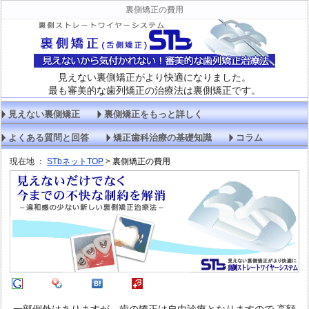
裏側矯正の費用
見えない裏側矯正がより快適になりました。
最も審美的な歯列矯正の治療法は裏側矯正です。
見えない裏側矯正
裏側矯正をもっと詳しく
よくある質問と回答
矯正歯科治療の基礎知識
コラム
現在地 ：
STbネットTOP
>
裏側矯正の費用
一部例外はありますが、歯の矯正は
自由診療
となりますので 高額