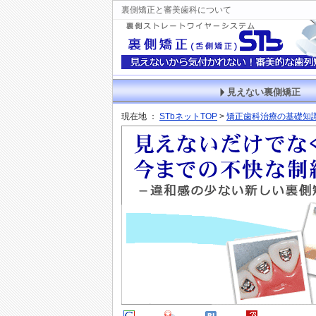
裏側矯正と審美歯科について
見えない裏側矯正
現在地 ：
STbネットTOP
>
矯正歯科治療の基礎知