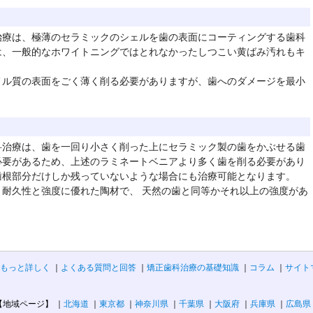
治療は、極薄のセラミックのシェルを歯の表面にコーティングする歯科
は、一般的なホワイトニングではとれなかったしつこい黄ばみ汚れもキ
メル質の表面をごく薄く削る必要がありますが、歯へのダメージを最小
科治療は、歯を一回り小さく削った上にセラミック製の歯をかぶせる歯
必要があるため、上述のラミネートベニアより多く歯を削る必要があり
歯根部分だけしか残っていないような場合にも治療可能となります。
耐久性と強度に優れた陶材で、 天然の歯と同等かそれ以上の強度があ
もっと詳しく
よくある質問と回答
矯正歯科治療の基礎知識
コラム
サイト
【地域ページ】
北海道
東京都
神奈川県
千葉県
大阪府
兵庫県
広島県